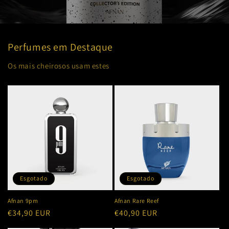
Perfumes em Destaque
Os mais cheirosos usam estes
Esgotado
Esgotado
Afnan 9pm
Afnan Rare Reef
Preço
€34,90 EUR
Preço
€40,90 EUR
normal
normal