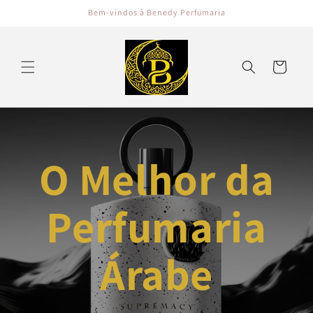
Saltar
Bem-vindos à Benedy Perfumaria
para o
conteúdo
Carrinho
O Melhor da
Perfumaria
Árabe