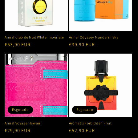
Armaf Club de Nuit White Impériale
Armaf Odyssey Mandarin Sky
Preço
€53,90 EUR
Preço
€39,90 EUR
normal
normal
Esgotado
Esgotado
Armaf Voyage Hawaii
Aromatix Forbidden Fruit
Preço
€29,90 EUR
Preço
€52,90 EUR
normal
normal