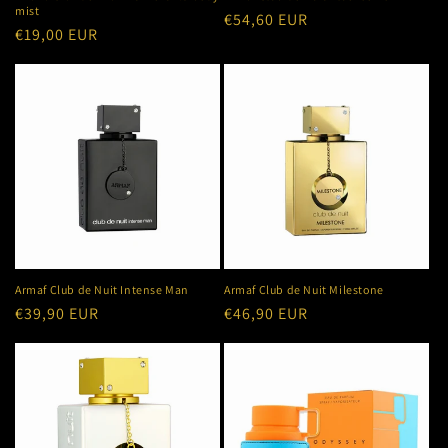
mist
Preço
€54,60 EUR
Preço
€19,00 EUR
normal
normal
Armaf Club de Nuit Intense Man
Armaf Club de Nuit Milestone
Preço
€39,90 EUR
Preço
€46,90 EUR
normal
normal